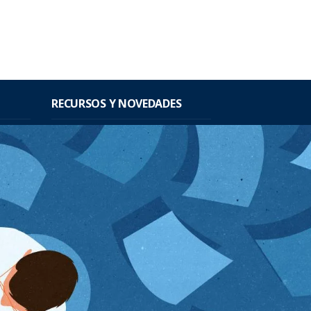
RECURSOS Y NOVEDADES
icas
Mandatos
nientes de
Publicaciones
Seminarios
nientes de
Sitios de interés