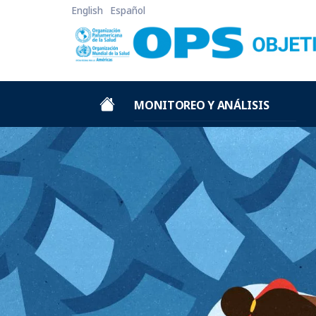
Pasar al contenido principal
English
Español
ODS3 Main Menu
MONITOREO Y ANÁLISIS
Monitoreo de las metas y sus
desigualdades
Análisis de indicadores y
escenarios
Caja de Herramientas para
Monitoreo & Análisis
Iniciativas de Monitoreo y Análisis