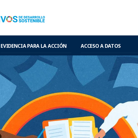
EVIDENCIA PARA LA ACCIÓN
ACCESO A DATOS
Recomendaciones de la OMS y
Indicadores ODS3 Amér
OPS
Datos nacionales prove
EVID@Easy
encuestas de hogares
Bases de datos de la OPS
Datos nacionales prove
registros administrativos
Herramientas de Traducción del
Conocimiento