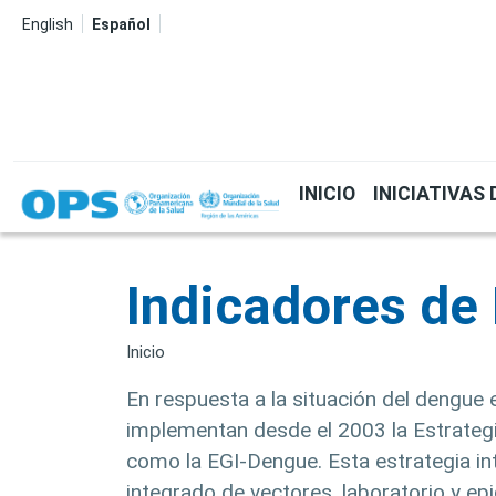
Pasar al contenido principal
English
Español
Navegación p
INICIO
INICIATIVAS
Indicadores de
Inicio
En respuesta a la situación del dengue
implementan desde el 2003 la Estrategi
como la EGI-Dengue. Esta estrategia in
integrado de vectores, laboratorio y e