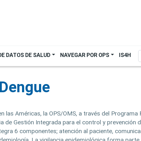
rincipal
B
 DE DATOS DE SALUD
NAVEGAR POR OPS
IS4H
 Dengue
 en las Américas, la OPS/OMS, a través del Programa 
a de Gestión Integrada para el control y prevención 
tegra 6 componentes; atención al paciente, comunica
pidemiología. La vigilancia epidemiológica forma part